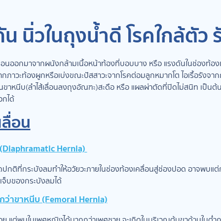
ัน นิ่วในถุงน้ำดี โรคใกล้ตัว 
เลื่อนออกมาจากผนังกล้ามเนื้อหน้าท้องที่บอบบาง หรือ แรงดันในช่องท้อง
ภาวะท้องผูกหรือเบ่งขณะปัสสาวะจากโรคต่อมลูกหมากโต ไอเรื้อรังจากกา
ขาหนีบ(ลำไส้เลื่อนลงถุงอัณฑะ)สะดือ หรือ แผลผ่าตัดที่ปิดไม่สนิท เป็นต้น
อกได้
ลื่อน
ม (Diaphramatic Hernia)
กติที่กระบังลมทำให้อวัยวะภายในช่องท้องเคลื่อนสู่ช่องปอด อาจพบแต่
าดเจ็บของกระบังลมได้
่ำกว่าขาหนีบ (Femoral Hernia)
น้อย แต่พบในเพศหญิงได้มากกว่าเพศชาย จะเกิดในบริเวณต้นขาด้านในต่ำกว่