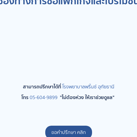
ช่องทางการซื้อแพ็กเกจและโปรโมชั่
สามารถปรึกษาได้ที่
โ
รงพยาบาลพริ้นซ์ อุทัยธานี
โทร
"ไม่ต้องห่วง ให้เราช่วยดูแล"
05-604-9899
ขอคำปรึกษา คลิก